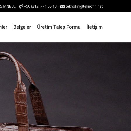
/İSTANBUL
+90 (212) 771 55 10
teknofin@teknofin.net
nler
Belgeler
Üretim Talep Formu
İletişim