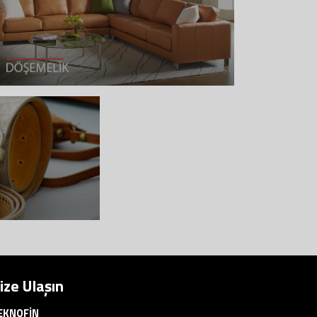
ize Ulaşın
EKNOFİN